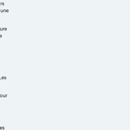
rs
 une
aure
e
Les
pour
pes