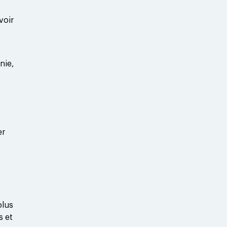
voir
nie,
er
plus
s et