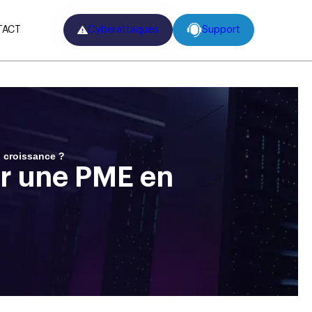
Cyberattaques
Support
TACT
 croissance ?
ur une PME en