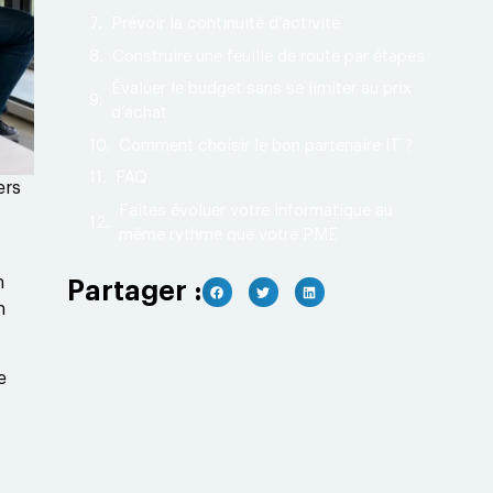
Prévoir la continuité d’activité
Construire une feuille de route par étapes
Évaluer le budget sans se limiter au prix
d’achat
Comment choisir le bon partenaire IT ?
FAQ
ers
Faites évoluer votre informatique au
même rythme que votre PME
n
Partager :
n
e