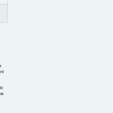
x
ent
si
ne