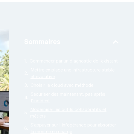
Sommaires
Commencer par un diagnostic de l’existant
Mettre en place une infrastructure stable
et évolutive
Choisir le cloud avec méthode
Sécuriser dès maintenant, pas après
l’incident
Moderniser les outils collaboratifs et
métiers
S’appuyer sur l’infogérance pour absorber
la montée en charge