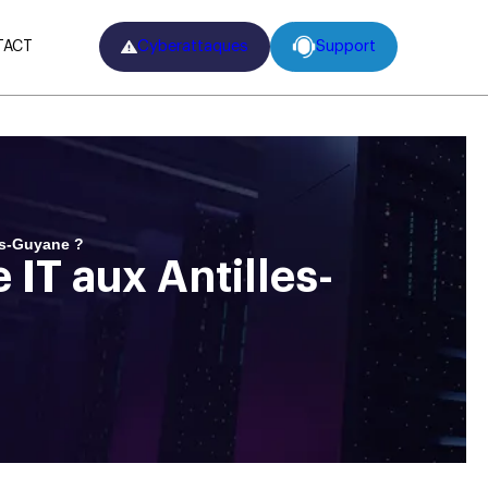
Cyberattaques
Support
TACT
les-Guyane ?
 IT aux Antilles-