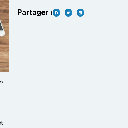
Partager :
es
nt