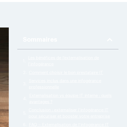
Sommaires
Les bénéfices de l’externalisation de
l’infogérance
Comment choisir le bon prestataire IT
Services inclus dans une infogérance
professionnelle
Externalisation vs équipe IT interne : quels
avantages ?
Conclusion : externaliser l’infogérance IT
pour sécuriser et booster votre entreprise
FAQ – Externalisation de l’infogérance IT