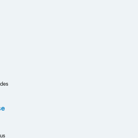
 des
se
ous