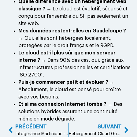
Quelle différence avec un hébergement web
classique ?
→ Le cloud est évolutif, sécurisé et
conçu pour l’ensemble du SI, pas seulement un
site web.
Mes données restent-elles en Guadeloupe ?
→ Oui, elles sont hébergées localement,
protégées par le droit français et le RGPD.
Le cloud est-il plus sûr que mon serveur
interne ?
→ Dans 90% des cas, oui, grâce aux
infrastructures professionnelles et certifications
ISO 27001.
Puis-je commencer petit et évoluer ?
→
Absolument, le cloud est pensé pour croître
avec vos besoins.
Et si ma connexion Internet tombe ?
→ Des
solutions hybrides assurent une continuité
même en mode dégradé.
PRÉCÉDENT
SUIVANT
Infogérance Martinique : externalisez votre informatique en toute sérénité
Hébergement Cloud Guadeloupe : gardez vos données près de vous