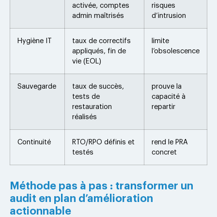
activée, comptes
risques
admin maîtrisés
d’intrusion
Hygiène IT
taux de correctifs
limite
appliqués, fin de
l’obsolescence
vie (EOL)
Sauvegarde
taux de succès,
prouve la
tests de
capacité à
restauration
repartir
réalisés
Continuité
RTO/RPO définis et
rend le PRA
testés
concret
Méthode pas à pas : transformer un
audit en plan d’amélioration
actionnable