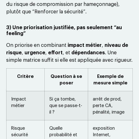
du risque de compromission par hameçonnage),
plutôt que “Renforcer la sécurité”.
3) Une priorisation justifiée, pas seulement “au
feeling”
On priorise en combinant
impact métier
,
niveau de
risque
,
urgence
,
effort
, et
dépendances
. Une
simple matrice suffit si elle est appliquée avec rigueur.
Critère
Question à se
Exemple de
poser
mesure simple
Impact
Si ça tombe,
arrêt de prod,
métier
que se passe-t-
perte CA,
il ?
pénalité, image
Risque
Quelle
exposition
sécurité
probabilité et
Internet,