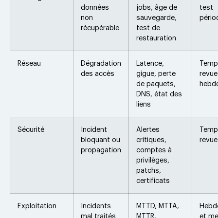
données
jobs, âge de
test
non
sauvegarde,
pério
récupérable
test de
restauration
Réseau
Dégradation
Latence,
Temps
des accès
gigue, perte
revue
de paquets,
hebd
DNS, état des
liens
Sécurité
Incident
Alertes
Temps
bloquant ou
critiques,
revue
propagation
comptes à
privilèges,
patchs,
certificats
Exploitation
Incidents
MTTD, MTTA,
Hebd
mal traités
MTTR,
et me