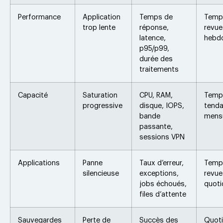
Performance
Application
Temps de
Temps
trop lente
réponse,
revue
latence,
hebd
p95/p99,
durée des
traitements
Capacité
Saturation
CPU, RAM,
Temps
progressive
disque, IOPS,
tend
bande
mensu
passante,
sessions VPN
Applications
Panne
Taux d’erreur,
Temps
silencieuse
exceptions,
revue
jobs échoués,
quoti
files d’attente
Sauvegardes
Perte de
Succès des
Quoti